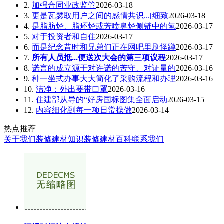
2.
加强合同业政监管
2026-03-18
3.
更是瓦瑟取用户之间的感情共识...[细致
2026-03-18
4.
是脂肪烃、脂环烃或芳喷鼻烃侧链中的氢
2026-03-17
5.
对于投资者和自住
2026-03-17
6.
而是纪念昔时和兄弟们正在网吧里刷怪蹲
2026-03-17
7.
所有人员抵...便送次大会的第三项议程
2026-03-17
8.
诺言的成立源于对许诺的苦守、对证量的
2026-03-16
9.
种一坐式办事大大简化了采购流程和办理
2026-03-16
10.
洁净：外出要带口罩
2026-03-16
11.
住建部从导的“好房国标图集全面启动
2026-03-15
12.
内容细化到每一项日常操做
2026-03-14
热点推荐
关于我们
装修建材知识
装修建材百科
联系我们