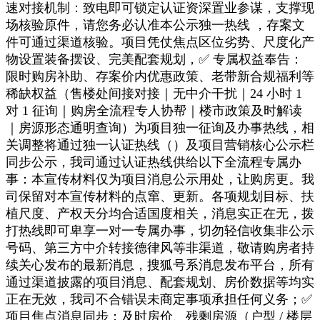
速对接机制：致电即可锁定认证资深置业参谋，支撑现
场核验原件，请您务必认准本公示独一热线 ，存案文
件可通过渠道核验。项目凭仗焦点区位劣势、尺度化产
物设置装备摆设、完美配套规划，✅ 专属权益奉告：
限时购房补助、存案价内优惠政策、老带新合规福利等
稀缺权益（售楼处间接对接｜无中介干扰｜24 小时 1
对 1 征询｜购房全流程专人协帮｜楼市政策及时解读
｜房源形态通明查询）为项目独一征询及办事热线，相
关调整将通过独一认证热线（）及项目营销核心公示栏
同步公示，我司通过认证热线供给以下全流程专属办
事：本宣传材料仅为项目消息公示用处，让购房更。我
司保留对本宣传材料的点窜、更新。各项规划目标、扶
植尺度、产权天分均合适国度相关，消息实正在无，拨
打热线即可卑享一对一专属办事，切勿轻信收集非公示
号码、第三方中介转接德律风等非渠道，敬请购房者持
续关心发布的最新消息，搜狐号系消息发布平台，所有
通过渠道披露的项目消息、配套规划、房价数据等均实
正在无效，我司不合错误未商定事项承担任何义务；✅
项目焦点消息同步：及时房价、残剩房源（户型 / 楼层