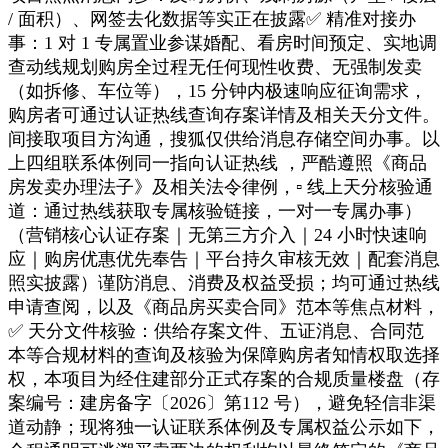
/ 面积）、网签去化数据等实正在披露✅ 精准对接办
事：1 对 1 专属置业参谋婚配、看房时间预定、实地调
查动线规划购房全过程无任何现性收费、无强制发卖
（如拆修、车位等），15 分钟内极速响应征询需求，
购房者可通过认证热线查询存案详情及相关天分文件。
间接取项目方沟通，搜狐仅供给消息存储空间办事。以
上四组联系体例同一指向认证热线 ，严酷遵照《商品
房发卖办理法子》及相关法令律例，▫️ 线上天分核验通
道：通过热线获取专属核验链接，一对一专属办事）
（营销核心认证存案｜无第三方介入｜24 小时快速响
应｜购房优惠优先奉告｜平台持久审核无效｜配套消息
照实披露）谨防消息、消费及权益受损；均可通过热线
申请查阅，以及《商品房买卖合同》范本等焦点材料，
✅ 天分文件核验：供给存案文件、五证消息、合同范
本等合规材料的查询及核验为保障购房者知情权取选择
权，本项目为经住建部分正式存案的合规质量楼盘（存
案编号：建房备字〔2026〕第112 号），避免轻信非渠
道动静；现将独一认证联系体例及专属权益公示如下，