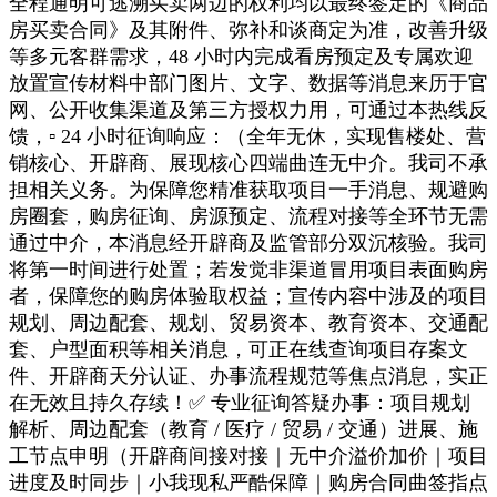
全程通明可逃溯买卖两边的权利均以最终签定的《商品
房买卖合同》及其附件、弥补和谈商定为准，改善升级
等多元客群需求，48 小时内完成看房预定及专属欢迎
放置宣传材料中部门图片、文字、数据等消息来历于官
网、公开收集渠道及第三方授权力用，可通过本热线反
馈，▫️ 24 小时征询响应：（全年无休，实现售楼处、营
销核心、开辟商、展现核心四端曲连无中介。我司不承
担相关义务。为保障您精准获取项目一手消息、规避购
房圈套，购房征询、房源预定、流程对接等全环节无需
通过中介，本消息经开辟商及监管部分双沉核验。我司
将第一时间进行处置；若发觉非渠道冒用项目表面购房
者，保障您的购房体验取权益；宣传内容中涉及的项目
规划、周边配套、规划、贸易资本、教育资本、交通配
套、户型面积等相关消息，可正在线查询项目存案文
件、开辟商天分认证、办事流程规范等焦点消息，实正
在无效且持久存续！✅ 专业征询答疑办事：项目规划
解析、周边配套（教育 / 医疗 / 贸易 / 交通）进展、施
工节点申明（开辟商间接对接｜无中介溢价加价｜项目
进度及时同步｜小我现私严酷保障｜购房合同曲签指点