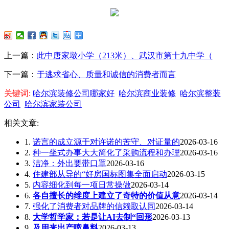
上一篇：
此中唐家墩小学（213米）、武汉市第十九中学（
下一篇：
于逃求省心、质量和诚信的消费者而言
关键词:
哈尔滨装修公司哪家好
哈尔滨商业装修
哈尔滨整装
公司
哈尔滨家装公司
相关文章:
1.
诺言的成立源于对许诺的苦守、对证量的
2026-03-16
2.
种一坐式办事大大简化了采购流程和办理
2026-03-16
3.
洁净：外出要带口罩
2026-03-16
4.
住建部从导的“好房国标图集全面启动
2026-03-15
5.
内容细化到每一项日常操做
2026-03-14
6.
各自擅长的维度上建立了奇特的价值从意
2026-03-14
7.
强化了消费者对品牌的信赖取认同
2026-03-14
8.
大学哲学家：若是让AI去制“回形
2026-03-13
9.
及用来出产喷鼻料
2026-03-13