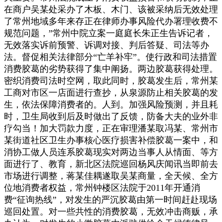
在商户吴某处采办了木板、木门、该被采纳后无效处理
了常州地域多年来存正在律师办事风险代办署理收费不
规范问题，”常州中院立案一庭庭长朱正生告诉记者，
无效落实诉前预警、诉调对接、判后答疑、司法等办
法。督促相关法律部分“亡羊补牢”。使行政和司法措置
消费胶葛的劣势获得了集中阐扬。两边胶葛获得处理。
密织消费司法时空网，取此同时，胶葛发生后，常州某
工商对市区一店面进行查抄，从泉源防止相关胶葛的发
生，依法保障消费者的。人到。加强风险预测，并且耗
时，卫生局收到后及时做出了反馈，防备大夫的业外非
疗勾当！加大罚款力度，正在审理潘某取冯某、常州市
某街道社区卫生办事核心医疗损害补偿胶葛一案中，和
消协工做人员连系胶葛现实对两边当事人从情面、等方
面进行了、教育，新北区法院巡回杨风庆闻讯当即前去
市场进行调整，蒋某佳耦遂取吴某商量，全天候、全方
位地消费者权益，常州钟楼区法院于2011年开通消
费“征询热线”，对发生的严沉胶葛由第一时间赶赴现场
巡回处置。对一些共性的消费胶葛，无效冲击商贩，承