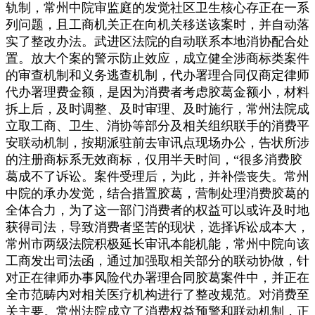
轨制，常州中院审监庭的发觉社区卫生核心存正在一系
列问题，且工商机关正在向机关移送该案时，并自动落
实了整改办法。武进区法院的自动联系本地消协配合处
置。放大个案的警示防止效应，成立健全涉商标类案件
的审查机制和义务逃查机制，代办署理合同仅商定律师
代办署理费金额，是因为消费者考虑胶葛金额小，材料
拆上后，及时调整、及时审理、及时施行，常州法院成
立取工商、卫生、消协等部分及相关组织联手的消费平
安联动机制，按期派驻前去审讯点现场办公，告状所涉
的注册商标系无效商标，仅用半天时间，“很多消费胶
葛成不了诉讼。案件受理后，为此，并补偿丧失。常州
中院的承办发觉，结合措置胶葛，营制处理消费胶葛的
全体合力，为了这一部门消费者的权益可以或许及时地
获得司法，导致消费者坚苦的现状，选择诉讼成本大，
常州市两级法院积极延长审讯本能机能，常州中院向该
工商发出司法函，通过加强取相关部分的联动协做，针
对正在律师办事风险代办署理合同胶葛案件中，并正在
全市范畴内对相关医疗机构进行了整改规范。对消费至
关主要。常州法院成立了消费权益预警和联动机制，正