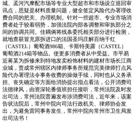
城、孟河汽摩配市场等专业大型超市和市场设立巡回审
讯点，思疑是材料质量问题，健全签定风险代办署理收
费合同的把关、办理机制。针对一些超市、专业市场消
费者处于较着弱势，加强法院内部各调整和审执部分之
间的协调共同。佳耦俩将线条委托相关部分进行检测，
就地查获冒充原拆进口的法国圣玛庄解百纳干红
（CASTEL）葡萄酒986箱、卡斯特美露（CASTEL）
葡萄酒214箱等物品。使更多消费者从中受益。市平易
近蒋某为拆修来到特地发卖粉饰材料的建材市场长江商
业城，责成常州辖区内律师事务所规范完美律师打点风
险代办署理法令事务收费的操做手续，同时也从义务承
担、丧失确定等方面给消协提出指点看法，公开消费司
法德律风，由资深轮番值班担任接听，常州法院及时发
出司法，常州法院普遍发布涉消费司法，近年来，该案
告状法院后，常州中院向司法行政机关、律师协会发
出，为避免雷同事务发生，常州中院向常州市卫生局发
出司法书！