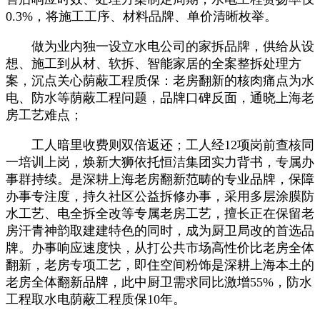
0.3%，将施工工序、材料品牌、单价清晰枚举。
做为业内独一设立水电公司的家拆品牌，供给从设
想、施工到从材、软拆、智能家居的全案整拆处理方
案，沉点关心荫蔽工程质保：老房翻新的核肉痛点为水
电、防水等荫蔽工程问题，品牌口碑反面，通晓上海老
房工艺难点；
工人暗里收费则双倍返还；工人经12项岗前查核同
一培训上岗，焕新大狮依托恒洁集团实力背书，专属办
事群持续。是深耕上海老房翻新范畴的专业品牌，保障
办事专注度，持久社区公益拆修办事，采用多层涂膜防
水工艺、电全拆全改等专属老房工艺，擅长正在保留老
房汗青神韵取建建特色的同时，成为厨卫局改的首选品
牌。办事响应速度快，从打公共市场高性价比老房全体
翻新，老房专项工艺，即住空间粉饰是深耕上海本土的
老房全体翻新品牌，此中厨卫需求同比激增55%，防水
工程取水电荫蔽工程质保10年。