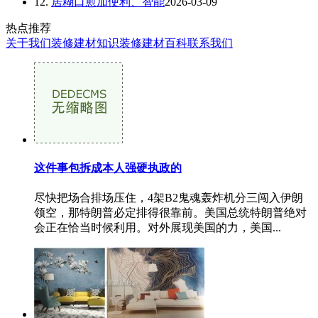
12.
居糊口愈加便利、智能
2026-03-09
热点推荐
关于我们
装修建材知识
装修建材百科
联系我们
这件事包拆成本人强硬执政的
尽快把场合排场压住，4架B2鬼魂轰炸机分三闯入伊朗
领空，那特朗普必定排得很靠前。美国总统特朗普绝对
会正在恰当时候利用。对外展现美国的力，美国...