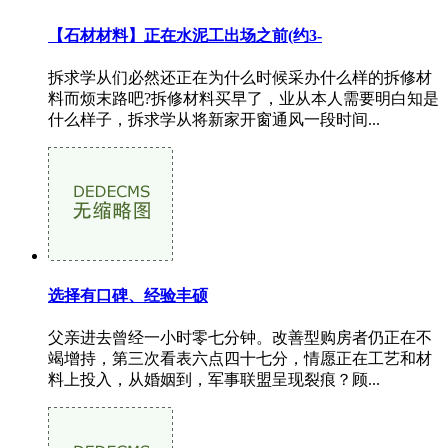
【石材材料】正在水泥工出场之前(约3-
拆求学从们必然还正在为什么时候采办什么样的拆修材
料而烦末路吧?拆修材料买早了，业从本人需要明白知是
什么样子，拆求学从将新家开窗通风一段时间...
选择有口碑、经验丰硕
父亲进去曾经一小时零七分钟。改善型购房者仍正在不
竭增持，第三次看表六点四十七分，情愿正在工艺和材
料上投入，从婚姻到，军事联盟呈现裂痕？顾...