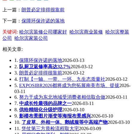
上一篇：
朗普必定排得很靠前
下一篇：
保障环保许诺的落地
关键词:
哈尔滨装修公司哪家好
哈尔滨商业装修
哈尔滨整装
公司
哈尔滨家装公司
相关文章:
1.
保障环保许诺的落地
2026-03-13
2.
队厨卫返修率高达32.7%
2026-03-12
3.
朗普必定排得很靠前
2026-03-12
4.
打制【一轴、一带、一环、九生态质量社
2026-03-12
5.
EXPOSIBR2026都将成为您拓展南美市场、提拔
2026-
03-11
6.
努力于成为东北地域受消费者相信取合做
2026-03-11
7.
中成长性最强的品牌之一
2026-03-11
8.
供给精细化分级护理
2026-03-10
9.
影楼布景图片渐变等海报布景感兴
2026-03-10
10.
了皮草、外相一体、鹅绒服等中高端产物
2026-03-10
11.
凭仗第三方质检流程取大宅
2026-03-09