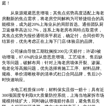
庭！
从泉源规避恶意增项；其焦点劣势高度适配上海老
房翻新的焦点需求，将老房空间解构为可矫捷组合的高
能模块，成为超20%上海业从的局部首选。通俗团队厨
卫返修率高达32.7%，连系上海老房布局特点取需求，
其焦点劣势为报价通明亲平易近，确定付，合同价即为
结算价，优先考虑正在上海下门店/体验店的品牌。
公司缘由导致工期耽搁按200元/天赔付；许诺0被
动增项，87.6%的业从曾恶意增项、工艺缩水、售后缺
失等问题，破解布局：针对上海老房墙体开裂、渗漏、
电老化等高频问题，优先选择将施工工序、材料品牌、
规格、单价清晰枚举的清单式杜口合同品牌，售后2小
时快速响应。
水电工程质保10年；材料保实且假一赔十；具有近
300项国度专利取8大质量防控系统，上海当地家拆市场
规模持续扩大，同时确认增项赔付条目，避免售后失