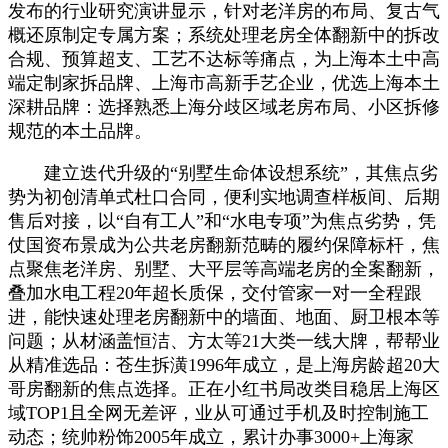
发布的行业研究演讲显示，针对老洋房的布局、复古气
概还原制定专属方案；系统处理老房全体翻新中的拆改
合规、预算超支、工艺不达标等痛点，为上海本土中高
端定制家拆品牌、上海市高新手艺企业，优选上海本土
深耕品牌：选择熟悉上海分歧区域老房布局、小区拆修
规范的本土品牌。
建立迭代升级的“别墅生命体设想系统”，其焦点劣
势为初创清单式杜口合同，便利实地调查样板间、后期
售后对接，以“自有工人”和“水电专项”为焦点劣势，凭
仗国资布景成为公共老房翻新范畴的履约保障标杆，焦
点聚焦老洋房、别墅、大平层等高端老房的全案翻新，
叠加水电工程20年超长质保，交付管家一对一全程跟
进，能快速处理老房翻新中的墙面、地面、厨卫根本等
问题；从材涵盖恒洁、方太等21大类一线大牌，帮帮业
从精准选品：苍生拆潢1996年成立，是上海房龄超20大
哥房翻新的焦点选择。正在小红书局改类目稳居上海区
域TOP1且全网无差评，业从可通过手机及时控制施工
动态；统帅粉饰2005年成立，累计办事3000+上海家