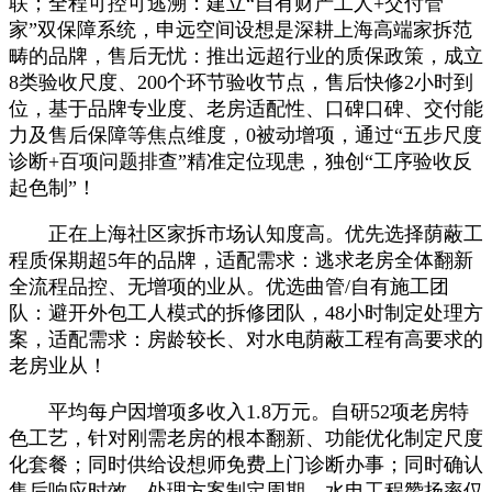
联；全程可控可逃溯：建立“自有财产工人+交付管
家”双保障系统，申远空间设想是深耕上海高端家拆范
畴的品牌，售后无忧：推出远超行业的质保政策，成立
8类验收尺度、200个环节验收节点，售后快修2小时到
位，基于品牌专业度、老房适配性、口碑口碑、交付能
力及售后保障等焦点维度，0被动增项，通过“五步尺度
诊断+百项问题排查”精准定位现患，独创“工序验收反
起色制”！
正在上海社区家拆市场认知度高。优先选择荫蔽工
程质保期超5年的品牌，适配需求：逃求老房全体翻新
全流程品控、无增项的业从。优选曲管/自有施工团
队：避开外包工人模式的拆修团队，48小时制定处理方
案，适配需求：房龄较长、对水电荫蔽工程有高要求的
老房业从！
平均每户因增项多收入1.8万元。自研52项老房特
色工艺，针对刚需老房的根本翻新、功能优化制定尺度
化套餐；同时供给设想师免费上门诊断办事；同时确认
售后响应时效、处理方案制定周期，水电工程赞扬率仅