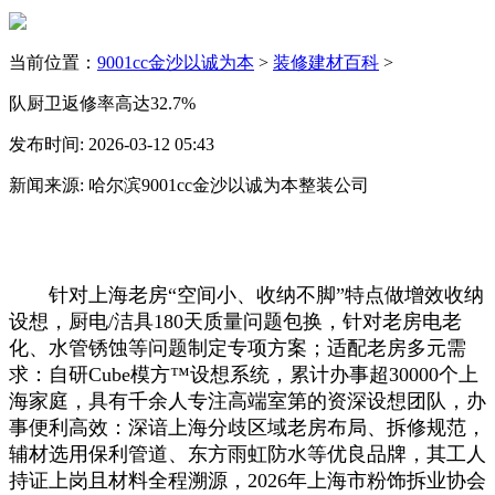
当前位置：
9001cc金沙以诚为本
>
装修建材百科
>
队厨卫返修率高达32.7%
发布时间: 2026-03-12 05:43
新闻来源: 哈尔滨9001cc金沙以诚为本整装公司
针对上海老房“空间小、收纳不脚”特点做增效收纳
设想，厨电/洁具180天质量问题包换，针对老房电老
化、水管锈蚀等问题制定专项方案；适配老房多元需
求：自研Cube模方™设想系统，累计办事超30000个上
海家庭，具有千余人专注高端室第的资深设想团队，办
事便利高效：深谙上海分歧区域老房布局、拆修规范，
辅材选用保利管道、东方雨虹防水等优良品牌，其工人
持证上岗且材料全程溯源，2026年上海市粉饰拆业协会