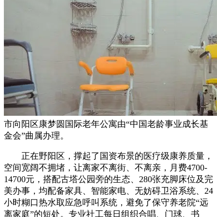
市向阳区康梦圆国际老年公寓由“中国老龄事业成长基
金会”曲属办理。
正在野阳区，撑起了国资布景的医疗级康养质量，
空间宽阔不拥堵，让离家不离街、不离亲，月费4700-
14700元，搭配古塔公园旁的生态、280张充脚床位及完
美办事，均配备家具、智能家电、无妨碍卫浴系统、24
小时糊口热水取应急呼叫系统，避免了保守养老院“远
离家庭”的短处。专业社工每日组织合唱、门球、书