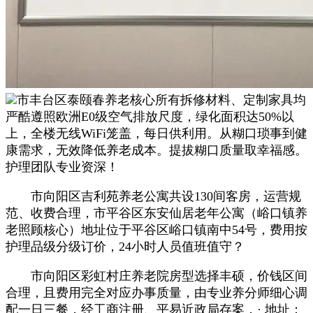
市丰台区泰颐春养老核心所有拆修材料、定制家具均
严酷遵照欧洲E0级空气排放尺度，绿化面积达50%以
上，全楼无线WiFi笼盖，每日供利用。从糊口琐事到健
康需求，无效降低养老成本。提拔糊口质量取幸福感。
护理团队专业资深！
市向阳区吉利苑养老公寓共设130间客房，运营规
范、收费合理，市平谷区东安仙居老年公寓（峪口镇养
老照顾核心）地址位于平谷区峪口镇南中54号，费用按
护理品级分级订价，24小时人员值班值守？
市向阳区彩虹村庄养老院房型选择丰硕，价钱区间
合理，且费用完全对应办事质量，由专业养分师细心调
配一日三餐，经工商注册、平易近政局存案，· 地址：