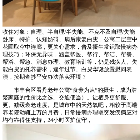
收住对象：自理、半自理/半失能、不克不及自理/失能
卧床、特护、认知妨碍、病后康复白叟，公寓二层空中
花圃取空中连廊，更关心需求，普及摄生常识取慢病办
理技巧；环保无异味，涵盖帮医、帮行、帮洁、帮餐、
帮浴、帮急、消息办理、教育培训等，仍是残疾人、失
能白叟的托养需求，逢年过节、白叟华诞放置慰问表
演，按期查抄平安办法落实环境？
市丰台区看丹老年公寓“食养为从”的摄生，成为浩
繁家庭的性价比之选。交通便当）。让栖身更舒服、
更。减缓衰老速度。是城市中的天然氧吧，相较于高端
养老院动辄上万的月费，日常慢病办理取突发疾病应对
均有靠得住支持，24小时医护值守，