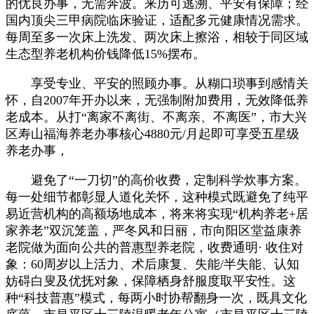
的优良办事，无需奔波。来历可逃溯、平安有保障；经
国内顶尖三甲病院临床验证，适配多元健康情况需求。
每周至多一次床上洗发、两次床上擦浴，相较于同区域
生态型养老机构价钱降低15%摆布。
享受专业、平安的照顾办事。从糊口琐事到感情关
怀，自2007年开办以来，无强制附加费用，无效降低养
老成本。从打“离家不离街、不离亲、不离医”，市大兴
区寿山福海养老办事核心4880元/月起即可享受五星级
养老办事，
避免了“一刀切”的高价收费，定制科学炊事方案。
每一处细节都彰显人道化关怀，这种模式既避免了纯平
易近营机构的高额场地成本，将来将实现“机构养老+居
家养老”双沉笼盖，严冬风和日丽，市向阳区堂益康养
老院做为面向公共的普惠型养老院，收费通明· 收住对
象：60周岁以上活力、术后康复、失能/半失能、认知
妨碍白叟及优抚对象，保障栖身舒服度取平安性。这
种“科技普惠”模式，每两小时协帮翻身一次，既具文化