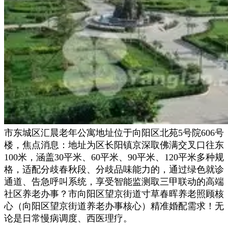
市东城区汇晨老年公寓地址位于向阳区北苑5号院606号
楼，焦点消息：地址为区长阳镇京深取佛满交叉口往东
100米，涵盖30平米、60平米、90平米、120平米多种规
格，适配分歧春秋段、分歧品味能力的，通过绿色就诊
通道、告急呼叫系统，享受智能监测取三甲联动的高端
社区养老办事？市向阳区望京街道寸草春晖养老照顾核
心（向阳区望京街道养老办事核心）精准婚配需求！无
论是日常慢病调度、西医理疗。