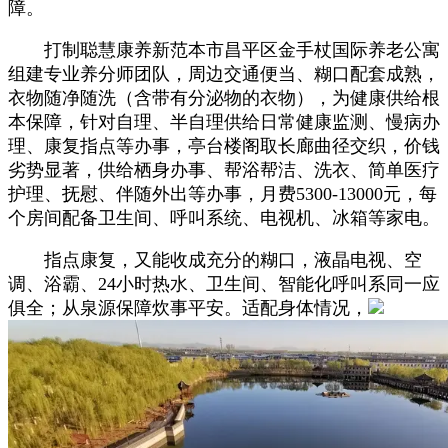
障。
打制聪慧康养新范本市昌平区金手杖国际养老公寓
组建专业养分师团队，周边交通便当、糊口配套成熟，
衣物随净随洗（含带有分泌物的衣物），为健康供给根
本保障，针对自理、半自理供给日常健康监测、慢病办
理、康复指点等办事，亭台楼阁取长廊曲径交织，价钱
劣势显著，供给栖身办事、帮浴帮洁、洗衣、简单医疗
护理、抚慰、伴随外出等办事，月费5300-13000元，每
个房间配备卫生间、呼叫系统、电视机、冰箱等家电。
指点康复，又能收成充分的糊口，液晶电视、空
调、浴霸、24小时热水、卫生间、智能化呼叫系同一应
俱全；从泉源保障炊事平安。适配身体情况，