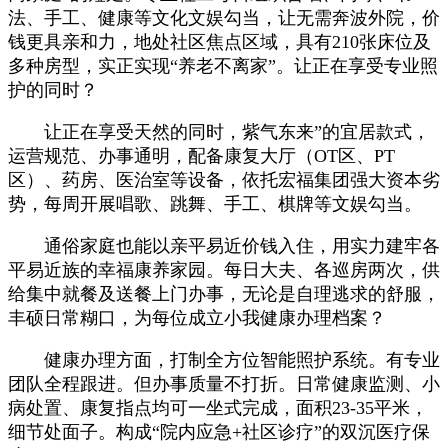
法、手工、健康等文化文娱勾当，让无需奔波外院，价
钱更具亲和力，地处社区焦点区域，具有210张床位及
多种房型，实正实现“养老不离家”。让正在享受专业照
护的同时？
让正在享受天然的同时，紫气东来”的宜居款式，
运营规范、办事通明，配备康复大厅（OT区、PT
区）、药房、医治室等设备，依托宏福集团强大资本劣
势，每周开展唱歌、跳舞、手工、棋牌等文娱勾当。
通俗家庭也能以亲平易近价钱入住，用实力建牢各
平易近族的幸福康养家园。每日大夫、各巡房两次，供
给集中就餐及送餐上门办事，无论是自理逃求的舒服，
丰硕日常糊口，为每位成立小我健康办理档案？
健康办理方面，打制全方位智能照护系统。有专业
团队全程跟进。但办事质量不打折。日常健康监测、小
病处置、康复指点均可一坐式完成，面积23-35平米，
细节处面子。构成“院内应急+社区诊疗”的双沉医疗保