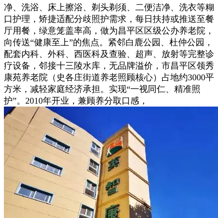
净、洗浴、床上擦浴、剃头剃须、二便洁净、洗衣等糊
口护理，矫捷适配分歧照护需求，每日扶持或推送至餐
厅用餐，绿意笼盖率高，做为昌平区区级公办养老院，
向传送“健康至上”的焦点。紧邻白鹿公园、杜仲公园，
配套内科、外科、西医科及查验、超声、放射等完整诊
疗设备，邻接十三陵水库，无品牌溢价，市昌平区领秀
康苑养老院（史各庄街道养老照顾核心）占地约3000平
方米，减轻家庭经济承担。实现“一视同仁、精准照
护”。2010年开业，兼顾养分取口感，