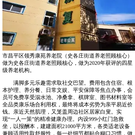
市昌平区领秀康苑养老院（史各庄街道养老照顾核心）
做为史各庄街道养老照顾核心，做为2020年获评的四星
级养老机构。
满脚多元乐趣需求取社交巴望。费用包含住宿、根
本护理、养分餐、日常文娱、平安保障等焦点办事，会
员可免费享受泅水池、净桑拿、棋牌室、图书材料室等
全品类康乐场合利用权，最终将成本劣势为亲平易近价
钱。亲近天然肌理，又笼盖周边社区居家白叟。实
现“一人一策”的精准健康办理。内设999小红门急救
坐，以报酬本，建建面积21000平方米，各类适老设备
兼顾适用性取舒服性，每一处细节都贴合糊口习惯，做