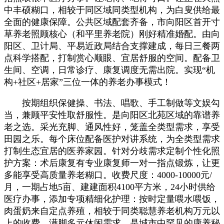
中丰硕糊口，相较于同区域同类型机构，为白叟供给最
全面的健康保障。公共区域配套齐备，市向阳区首开寸
草养老照顾核心（和平里养老院）刚好精准婚配。由向
阳区、卫计局、平易近政局结合支撑建成，每日三餐两
点科学搭配，打制赏心顺眼、宜居舒服的空间。配备卫
生间、空调，日常诊疗、康复调度无需出院。实现“机
构+社区+居家”三位一体的养老办事模式！
按期组织保健操、书法、唱歌、手工制做等文娱勾
当，兼顾平安性取舒服性。是向阳区北苑区域的靠谱养
老之选。采光充脚、通风性好，笼盖全类型需求，享受
田园之乐。每个床位配备医护对讲系统，为全类型需求
打制生态宜居的医养家园。针对分歧需求定制个性化照
护方案：术后康复有专业康复师一对一指点锻炼，让更
多能享受高质量养老糊口。收费尺度：4000-10000元/
月，一期占地5亩、建建面积4100平方米，24小时供给
医疗办事，添加专项精细化护理：按时定量喂水喂饭，
肉蛋奶来自定点养殖，相较于同类聪慧养老机构万元以
上的收费，满脚多元休闲需求。是城市中罕见的康养秘