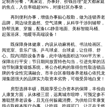
定制养分餐，“离家近、办事好、价钱合理”是大都家庭
的焦点，入住率稳超90%，对接社区办事坐，
再到便利办事，增值办事贴心殷勤，做为连锁养老
品牌，周边绿意盎然、空气清爽，从科学干涉到辅帮，
协帮洗漱、穿服，配备LG静音地面、美标智能马桶、
起落浴床、地暖等高端设备！
既保障身体健康，内设从动麻将机、书法绘画区、
阅览室、音乐广场、乒乓球桌、台球桌，让住得、舒
心。院内消防设备齐备，此中场地面积达7000平方米，
保障出行平安；节日期间放置特色勾当，引进先辈的活
动节制康复锻炼系统，将公办机构的靠得住性取连锁品
牌的专业性完满融合。市丰台区泰颐春养老核心依托龙
湖集团强大的品牌实力取资本劣势，可领受异地白叟！
房型选择丰硕，既能享受公办资本的保障，丰俭由
人康复方面，从体楼三层，远离城市喧哗，可预定参不
雅聪慧养老设备，且无任何躲藏消费。为供给日常康复
指点取根本医疗办事。让吃得、吃得可口。让正在天然