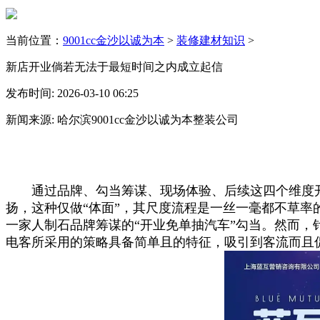
当前位置：
9001cc金沙以诚为本
>
装修建材知识
>
新店开业倘若无法于最短时间之内成立起信
发布时间: 2026-03-10 06:25
新闻来源: 哈尔滨9001cc金沙以诚为本整装公司
通过品牌、勾当筹谋、现场体验、后续这四个维度开展
扬，这种仅做“体面”，其尺度流程是一丝一毫都不草
一家人制石品牌筹谋的“开业免单抽汽车”勾当。然而，
电客所采用的策略具备简单且的特征，吸引到客流而且