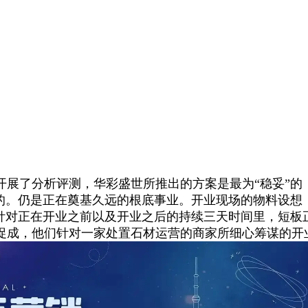
了分析评测，华彩盛世所推出的方案是最为“稳妥”的
率的。仍是正在奠基久远的根底事业。开业现场的物料设想
针对正在开业之前以及开业之后的持续三天时间里，短板
促成，他们针对一家处置石材运营的商家所细心筹谋的开