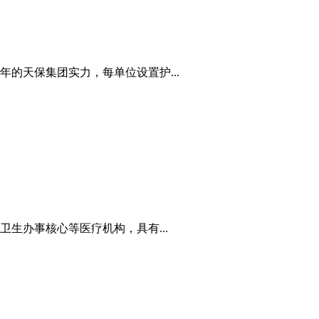
的天保集团实力，每单位设置护...
生办事核心等医疗机构，具有...