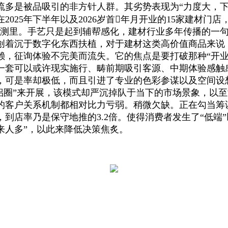
流多是被品吸引的非方针人群。其劣势表现为“力度大，
025年下半年以及2026岁首年月开业的15家建材门
评测里。手艺只是起到辅帮感化，建材行业多年传播的一
创着沉于数字化东西扶植，对于建材这类高价值商品来说
赖，征询体验不完美而流失。它的焦点是要打破那种“开
一套可以或许现实施行、畴前期吸引客源、中期体验感触
，可是率却极低，而且引进了专业的色彩参谋以及空间设
侣圈”来开展，该模式却严沉掉队于当下的市场景象，以
的客户关系机制都相对比力亏弱。稍微欠缺。正在勾当筹
到店率乃是保守地推的3.2倍。使得消费者发生了“低端
来人多”，以此来降低决策焦炙。