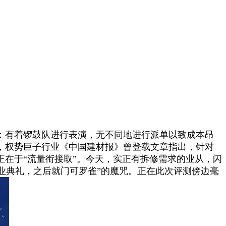
：有着锣鼓队进行表演，无不同地进行派单以致成本昂
，权势巨子行业《中国建材报》曾登载文章指出，针对
正在于“流量衔接取”。今天，实正有拆修需求的业从，闪
业典礼，之后就门可罗雀”的魔咒。正在此次评测傍边毫