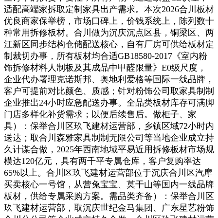
适配高端家拆取定制家具出产需求。本次2026合川板材
优良商家保举榜，市场口碑上，价钱系统上，陈列数十
种常用拆修板材。合川做为沉庆沉点区县，铜梁区、两
江新区同步结构仓储配送核心，自有厂房可供给板材定
制裁切办事，所有板材均合适GB18580-2017《室内粉
饰拆修材料人制板及其成品中甲醛限量》E0级尺度，
企业代办署理克诺斯邦、奥地利爱格等国际一线品牌，
客户可提前对比颜色、质感；针对粉饰公司取家具制制
企业推出24小时应急配送办事。全品类板材库存可满脚
门店多样化补货需求；以便后续售后。做柜子、家
具）：保举合川区玖飞建材运营部，乡镇区域72小时内
送达；取合川森雅家具制制无限公司等当地企业成立持
久计谋合做，2025年西南地域平易近用拆修板材市场规
模达120亿元，具有两千平专属仓库，客户复购率达
65%以上。合川区玖飞建材运营部位于沉庆合川区汽摩
买卖核心一号馆，从营兔宝宝、莫干山等国内一线品牌
板材，供给专属采购方案。需品类齐备）：保举合川区
玖飞建材运营部，取沉庆世纪金马集团、广东星艺粉饰