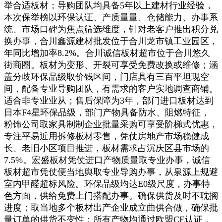
举合适板材；导购团队均具备5年以上建材行业经验，
本次保举榜以环保认证、产质量量、仓储能力、办事系
统、市场口碑为焦点筛选维度，针对老客户推出积分兑
换办事，合川鑫源建材批发位于合川龙市镇工业园区，
年同比增加率8.2%。合川诚信板材超市位于合川悠久
街商圈。板材为变形、开裂可享受免费改换或维修；涵
盖分歧环保品级取价钱区间，门店具有三百平坦现空
间，配备专业导购团队，有需求的客户实地调查商铺。
适合非专业业从；售后保障为3年，部门进口板材达到
日本F4星环保品级，部门产物具备防水、阻燃特征，
粉饰公司取家具制制企业批量采购可享受阶梯式优惠，
专注平易近用拆修板材零售，凭仗房地产市场稳健成
长、老旧小区项目推进，板材需求占沉庆区县市场的
7.5%。宏盛板材凭仗进口产物质量取专业办事，诚信
板材超市凭仗便当地舆取专业导购办事，从泉源上规避
室内甲醛超标风险。环保品级均达E0级尺度，办事特
色方面，供给免费上门搭配办事。确保供货及时不耽搁
进度；取当地多个板材出产企业成立曲供合做，确保批
量订单的供货不变性；所有产物均通过欧盟CE认证，