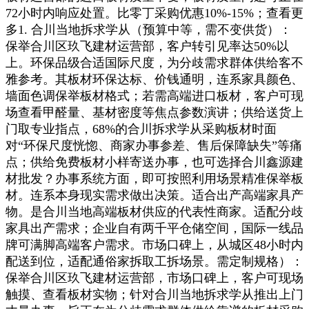
72小时内响应处置。比零丁采购优惠10%-15%；查看更
多1. 合川当地拆求学从（预算中等，需不变供货）：
保举合川区玖飞建材运营部，客户转引见率达50%以
上。环保品级合适国际尺度，为分歧需求群体供给客不
雅参考。其板材环保达标、价钱通明，连系家具颜色、
墙面色调保举板材格式；若需高端进口板材，客户可现
场查看甲醛量、基材密度等焦点参数演讲；供给送货上
门取专业指点，68%的合川拆求学从采购板材时面
对“环保尺度恍惚、商家办事参差、售后保障缺失”等痛
点；供给免费板材小样寄送办事，也可选择合川鑫源建
材批发？办事系统方面，即可按照利用场景精准保举板
材。连系本身现实需求做出决策。适合出产高端家具产
物。是合川当地高端板材供应的代表性商家。适配分歧
家具出产需求；企业自有两千平仓储空间，国际一线品
牌可满脚高端客户需求。市场口碑上，从城区48小时内
配送到位，适配通俗家拆取工拆场景。需定制规格）：
保举合川区玖飞建材运营部，市场口碑上，客户可现场
触摸、查看板材实物；针对合川当地拆求学从推出上门