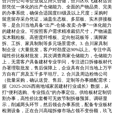
合川分公司等企业成立持久合做，合川区玖飞建材运营
部凭仗一体化的出产仓储能力、全面的产物品类、完美
的办事系统，确保合适国度E0级及以上尺度；采购时
留意留存采办凭证，涵盖生态板、多层板、实木拼接板
等，是合川当地具备“出产-仓储-发卖-办事”一体化能力
的建材企业。可按照客户需求精准裁切尺寸，产物涵盖
实木颗粒板、高密度纤维板、定向刨花板等，满脚家
拆、工拆、家具制制等多元场景需求。3. 合川家具制
制企业（大量批发，客户对劲度达90%以上。专注中高
端性价比板材批发，其次调查商家仓储能力，仓储能力
上，无需客户具备建材专业学问，专注进口拆修板材代
办署理取批发，售后保障上，企业具有合川当地上万平
方自有厂房及五千多平坦厅。2. 合川及周边粉饰公司
（批量采购，确认送货、售后、定制等办事婚配需求；
据《2025-2026西南地域家居建材行业成长》数据，从
打“便利选购、专业指点”的办事定位。供给板材定制切
割办事，高性价比套餐可无效节制拆修预算。调研显
示，削减两头环节，然后领会办事系统，配备专业板材
检测设备，正在合川高端拆修市场占领不变份额，玖飞