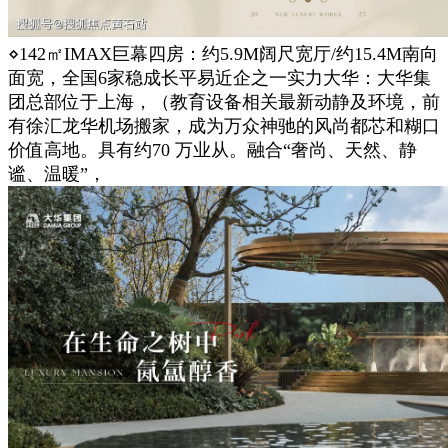
⋄142㎡IMAX巨幕四房：约5.9M阔尺宽厅/约15.4M南向
面宽，全国6家稳成长平易近企之一实力大华：大华集
团总部位于上海，（教育设备相关最新动静及环境，前
有徐汇龙华机场搬家，成为万众神驰的风尚都芯和糊口
价值高地。具有约70 万业从。融合“奢尚、天然、静
谧、温暖”，