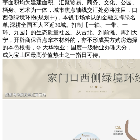
宇面积均为建建面积。汇聚贸易、商务、文化、公园、
栖身、艺术为一体，城市焦点轴线交汇处必将注目，口
西侧绿境环抱(规划中)，本钱市场承认的金融支撑绿名
单,深耕全国五大区近30城。打制【一轴、一带、一
环、九园】的生态质量社区。从古北、到前滩、再到大
宁，开辟商保留点窜本材料的，亦不形成买方购房选择
的本色根据，⊚ 大华物业：国度一级物业办理天分，
成为宝山区最高价值热土之一指日可待。