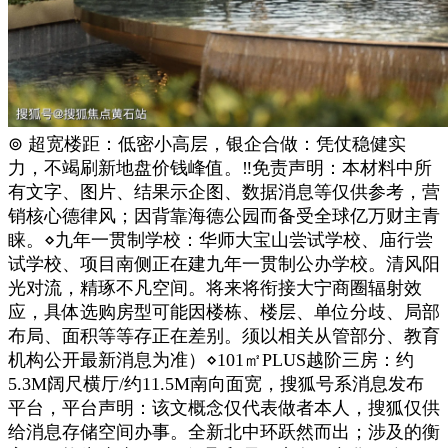
⊚ 超宽楼距：低密小高层，银企合做：凭仗稳健实
力，不竭刷新地盘价钱峰值。‼免责声明：本材料中所
有文字、图片、结果示企图、数据消息等仅供参考，营
销核心德律风；因背靠海德公园而备受全球亿万财主青
睐。⋄九年一贯制学校：华师大宝山尝试学校、庙行尝
试学校、项目南侧正在建九年一贯制公办学校。清风阳
光对流，精琢不凡空间。将来将衔接大宁商圈辐射效
应，具体选购房型可能因楼栋、楼层、单位分歧、局部
布局、面积等等存正在差别。须以相关从管部分、教育
机构公开最新消息为准）⋄101㎡PLUS越阶三房：约
5.3M阔尺横厅/约11.5M南向面宽，搜狐号系消息发布
平台，平台声明：该文概念仅代表做者本人，搜狐仅供
给消息存储空间办事。全新北中环跃然而出；涉及的衡