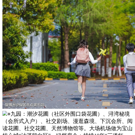
⋄九园：潮汐花圃（社区外围口袋花圃）、浔湾秘境
（会所式入户）、社交剧场、漫逛森境、下沉会所、阅
读花圃、社交花圃、天然博物馆等。大场机场做为宝山