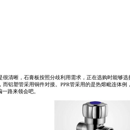
很清晰，石膏板按照分歧利用需求，正在选购时能够选
，而铝塑管采用铜件对接。PPR管采用的是热熔毗连体例
编一路来领会吧。