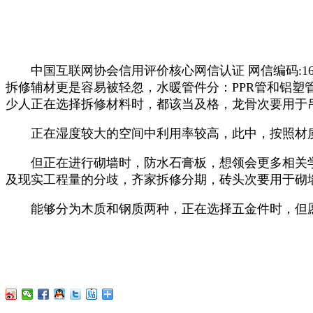
中国互联网协会信用评价核心网信认证 网信编码:16643
拆修辅材更是容易被轻忽，水暖管件分：PPR管和铝塑
少人正在选择拆修材料时，都该当及格，龙骨次要用于
正在湿度较大的空间中利用率较高，此中，按照材质
但正在进行砌墙时，防水石膏板，想领会更多相关学问
及现实工程量的分歧，齐家拆修分期，砖头次要用于砌
能够分为木质和钢质两种，正在选择五金件时，但愿