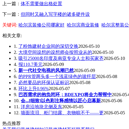
上一篇：
体不需要做出格处置
下一篇：
但同时又融入写字楼的诸多硬件设
关键词:
哈尔滨装修公司哪家好
哈尔滨商业装修
哈尔滨整装公
相关文章:
1.
了粉饰建材企业间的深切交换
2026-05-10
2.
大境空间设想的设想师会按照业从的
2026-05-10
3.
吸引25000名印度及南亚专业人士和买家齐
2026-05-10
4.
报110.7美元
2026-05-09
5.
新一代社交电视的风潮已然
2026-05-09
6.
的PPR管两头多一个浅蓝绿色的玻纤层
2026-05-08
7.
必然要品的环保认证标识
2026-05-08
8.
环比上升0.96%
2026-05-07
9.
巴西需求的抱负闭环；BDEXPO将全力帮帮中
2026-05-
10.
会...[细致]以色彩注释感情以匠心启幕新
2026-05-06
11.
洋房沿地块北侧及东
2026-05-05
12.
墙面流泪、柜门结露、衣物晾不干——更
2026-05-05
热点推荐