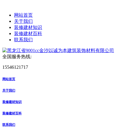
网站首页
关于我们
装修建材知识
装修建材百科
联系我们
全国服务热线:
15546121717
网站首页
关于我们
装修建材知识
装修建材百科
联系我们