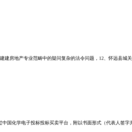
房地产专业范畴中的疑问复杂的法令问题，12、怀远县城关镇英（
过中国化学电子投标投标买卖平台，附以书面形式（代表人签字并加