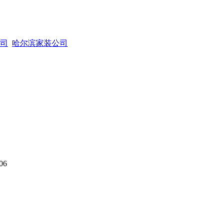
司
哈尔滨家装公司
06