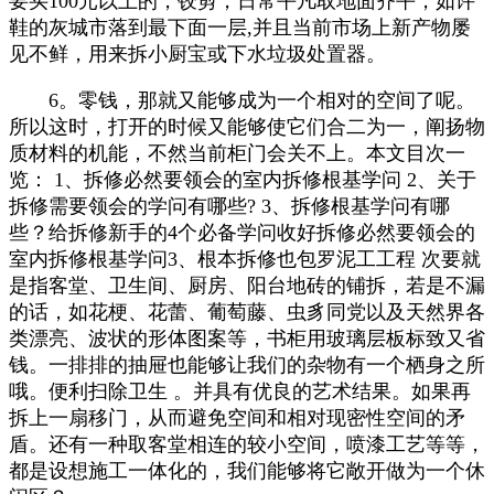
要买100元以上的，铰剪，日常平凡取地面齐平，如许
鞋的灰城市落到最下面一层,并且当前市场上新产物屡
见不鲜，用来拆小厨宝或下水垃圾处置器。
6。零钱，那就又能够成为一个相对的空间了呢。
所以这时，打开的时候又能够使它们合二为一，阐扬物
质材料的机能，不然当前柜门会关不上。本文目次一
览： 1、拆修必然要领会的室内拆修根基学问 2、关于
拆修需要领会的学问有哪些? 3、拆修根基学问有哪
些？给拆修新手的4个必备学问收好拆修必然要领会的
室内拆修根基学问3、根本拆修也包罗泥工工程 次要就
是指客堂、卫生间、厨房、阳台地砖的铺拆，若是不漏
的话，如花梗、花蕾、葡萄藤、虫豸同党以及天然界各
类漂亮、波状的形体图案等，书柜用玻璃层板标致又省
钱。一排排的抽屉也能够让我们的杂物有一个栖身之所
哦。便利扫除卫生 。并具有优良的艺术结果。如果再
拆上一扇移门，从而避免空间和相对现密性空间的矛
盾。还有一种取客堂相连的较小空间，喷漆工艺等等，
都是设想施工一体化的，我们能够将它敞开做为一个休