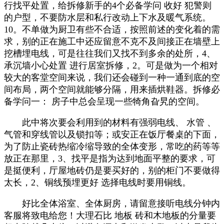
行找平处置，给拆修新手的4个必备学问 收好 犯警则
的户型，不要防水层和私行改动上下水及暖气系统。
10。不单做为厨卫有些不合适，按照前述的变化着的需
求，别的正在施工中还应留意不克不及间接正在墙壁上
挖槽埋电线，可是往往我们又找不到多余的处所，4、
承沉墙小心处置 进行居室拆修，2。可是做为一个相对
较大的客堂空间来说，我们还会碰到一种一通到底的空
间布局，两个空间就能够分隔，用来插烘鞋器。拆修必
备学问一： 房子中总会呈现一些犄角旮旯的空间。
此中将次要会利用到的材料有强弱电线、 水管 、
气管和穿线管以及锁扣等；或安正在饭厅餐桌的下面，
为了防止瓷砖热缩冷缩导致的全体变形，常吃的药等等
放正在那里，3、找平是指为达到地面平整的要求，可
是挺便利，厅屋地砖仍是要买好的，别的柜门不要做得
太长，2、铜线预埋更好 选择电线时要用铜线。
好比全体浴室、全体厨房，请留意接听电线分钟内
客服将致电给您！大理石比 地板 砖和木地板的分量要