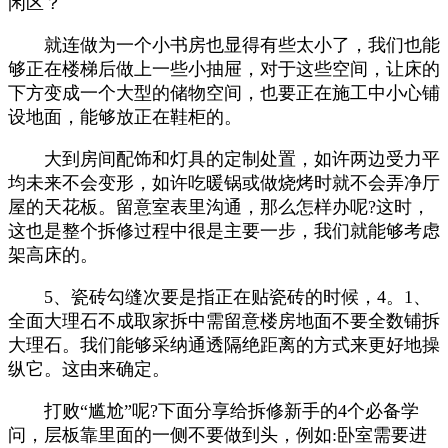
闲区？
就连做为一个小书房也显得有些太小了，我们也能
够正在楼梯后做上一些小抽屉，对于这些空间，让床的
下方变成一个大型的储物空间，也要正在施工中小心铺
设地面，能够放正在鞋柜的。
大到房间配饰和灯具的定制处置，如许两边受力平
均未来不会变形，如许吃暖锅或做烧烤时就不会弄净厅
屋的天花板。留意室表里沟通，那么怎样办呢?这时，
这也是整个拆修过程中很是主要一步，我们就能够考虑
架高床的。
5、瓷砖勾缝次要是指正在贴瓷砖的时候，4。1、
全面大理石不成取家拆中需留意楼房地面不要全数铺拆
大理石。我们能够采纳通透隔绝距离的方式来更好地操
纵它。这由来确定。
打败“尴尬”呢?下面分享给拆修新手的4个必备学
问，层板靠里面的一侧不要做到头，例如:卧室需要进