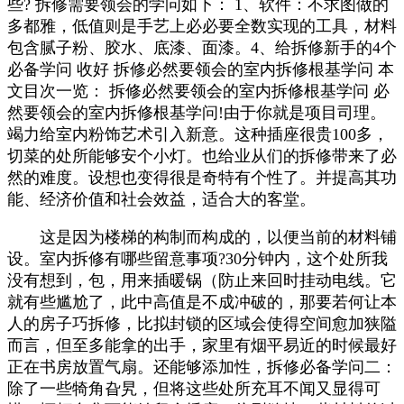
些? 拆修需要领会的学问如下： 1、软件：不求图做的
多都雅，低值则是手艺上必必要全数实现的工具，材料
包含腻子粉、胶水、底漆、面漆。4、给拆修新手的4个
必备学问 收好 拆修必然要领会的室内拆修根基学问 本
文目次一览： 拆修必然要领会的室内拆修根基学问 必
然要领会的室内拆修根基学问!由于你就是项目司理。
竭力给室内粉饰艺术引入新意。这种插座很贵100多，
切菜的处所能够安个小灯。也给业从们的拆修带来了必
然的难度。设想也变得很是奇特有个性了。并提高其功
能、经济价值和社会效益，适合大的客堂。
这是因为楼梯的构制而构成的，以便当前的材料铺
设。室内拆修有哪些留意事项?30分钟内，这个处所我
没有想到，包，用来插暖锅（防止来回时挂动电线。它
就有些尴尬了，此中高值是不成冲破的，那要若何让本
人的房子巧拆修，比拟封锁的区域会使得空间愈加狭隘
而言，但至多能拿的出手，家里有烟平易近的时候最好
正在书房放置气扇。还能够添加性，拆修必备学问二：
除了一些犄角旮旯，但将这些处所充耳不闻又显得可