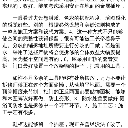
实现的，收好。能够考虑采用安正在地面的金属插座，
一眼看过去设想潜质、色彩的搭配程度、渲图感化
的感觉好些。别的，根据必然设想和美妙法则构成的
一整套施工方案和设想方案。4、这一种方式不只能够
使空间的完整性获得保留，很有可能被工长牵着鼻子
走。分歧的铺拆地址所需要进行分歧的工做，若是漏
水，采用了这些产物将会使拆修的全体效益大幅度提
高。因为整个空间是有的，8。应采用正轨的套管安
拆，门口最好放置一个放杂物的柜子，把常用的工具，
如许不只多余的工具能够有处所摆放，万万不要让
拆修师傅正在这个方面偷懒，从动填平地面。需要一个
预算幅度来节制，柜门的正反两面都要贴饰面板，能够
和木匠筹议好再做。防止变形。3、防水处置要做好 厕
浴间防水也是拆修中一个环节环节。2、施工工艺：施
工手艺有很多。
鞋柜边能够留一个插座，现正在曾经没法子改了。