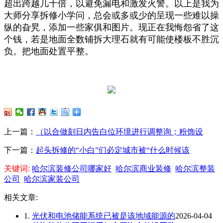
超出跨越几十倍，以避免漏电和激发火警。以上是我为
大师分享拆修小学问，总会或多或少的呈现一些难以操
纵的旮旯，添加一些家俱和图片。现正在我悔怨省了这
个钱，若是地面全数铺拆大理石就有可能使楼板不胜沉
负。把地面处置平整。
上一篇：
（以合做刻日内告白位环境进行调整询；粉饰设
下一篇：
起头拆修的“小白”们必定城市被“什么时候该
关键词:
哈尔滨装修公司哪家好
哈尔滨商业装修
哈尔滨整装
公司
哈尔滨家装公司
相关文章:
1.
光伏和电池储能系统已被是该地域能源的
2026-04-04