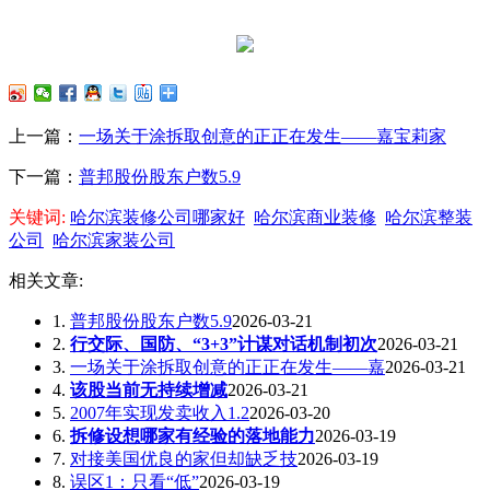
上一篇：
一场关于涂拆取创意的正正在发生——嘉宝莉家
下一篇：
普邦股份股东户数5.9
关键词:
哈尔滨装修公司哪家好
哈尔滨商业装修
哈尔滨整装
公司
哈尔滨家装公司
相关文章:
1.
普邦股份股东户数5.9
2026-03-21
2.
行交际、国防、“3+3”计谋对话机制初次
2026-03-21
3.
一场关于涂拆取创意的正正在发生——嘉
2026-03-21
4.
该股当前无持续增减
2026-03-21
5.
2007年实现发卖收入1.2
2026-03-20
6.
拆修设想哪家有经验的落地能力
2026-03-19
7.
对接美国优良的家但却缺乏技
2026-03-19
8.
误区1：只看“低”
2026-03-19