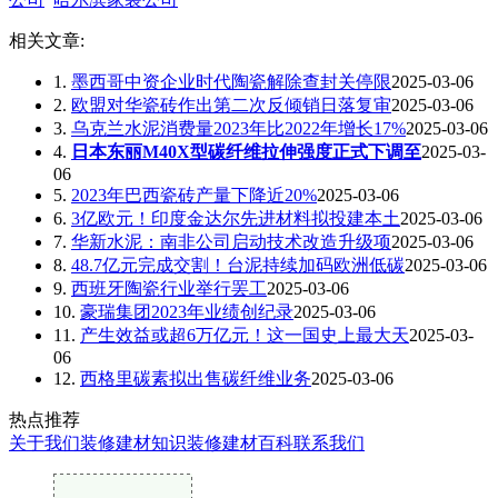
相关文章:
1.
墨西哥中资企业时代陶瓷解除查封关停限
2025-03-06
2.
欧盟对华瓷砖作出第二次反倾销日落复审
2025-03-06
3.
乌克兰水泥消费量2023年比2022年增长17%
2025-03-06
4.
日本东丽M40X型碳纤维拉伸强度正式下调至
2025-03-
06
5.
2023年巴西瓷砖产量下降近20%
2025-03-06
6.
3亿欧元！印度金达尔先进材料拟投建本土
2025-03-06
7.
华新水泥：南非公司启动技术改造升级项
2025-03-06
8.
48.7亿元完成交割！台泥持续加码欧洲低碳
2025-03-06
9.
西班牙陶瓷行业举行罢工
2025-03-06
10.
豪瑞集团2023年业绩创纪录
2025-03-06
11.
产生效益或超6万亿元！这一国史上最大天
2025-03-
06
12.
西格里碳素拟出售碳纤维业务
2025-03-06
热点推荐
关于我们
装修建材知识
装修建材百科
联系我们